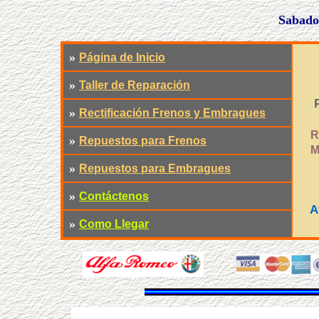
Sabado
»
Página de Inicio
»
Taller de Reparación
»
Rectificación Frenos y Embragues
R
»
Repuestos para Frenos
M
»
Repuestos para Embragues
»
Contáctenos
A
»
Como Llegar